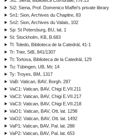
Si1: Siena, Biblioteca Comunale, I.IV.13
Si2: Siena, Prof. Domenico Maffei’s private library
Sn1: Sion, Archives du Chapitre, 83
Sn2: Sion, Archives du Valais, 102
Sp: St Petersburg, BU, lat. 1
St: Stockholm, KB, B.683
Tl: Toledo, Biblioteca de la Catedrál, 41-1
Tr: Trier, StB, 841/1307
Tt: Tortosa, Biblioteca de la Catedrál, 129
Tu: Tübingen, UB, Mc 14
Ty: Troyes, BM, 1317
VaB: Vatican, BAV, Borgh. 287
VaC1: Vatican, BAV, Chigi E.VII.211
VaC2: Vatican, BAV, Chigi E.VII.217
VaC3: Vatican, BAV, Chigi E.VII.218
VaO1: Vatican, BAV, Ott. lat. 1298
VaO2: Vatican, BAV, Ott. lat. 1492
VaP1: Vatican, BAV, Pal. lat. 288
VaP2: Vatican, BAV, Pal. lat. 653