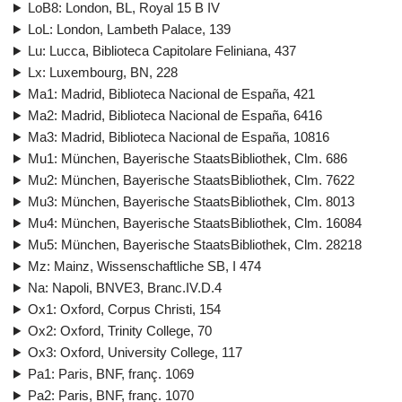
LoB8: London, BL, Royal 15 B IV
LoL: London, Lambeth Palace, 139
Lu: Lucca, Biblioteca Capitolare Feliniana, 437
Lx: Luxembourg, BN, 228
Ma1: Madrid, Biblioteca Nacional de España, 421
Ma2: Madrid, Biblioteca Nacional de España, 6416
Ma3: Madrid, Biblioteca Nacional de España, 10816
Mu1: München, Bayerische StaatsBibliothek, Clm. 686
Mu2: München, Bayerische StaatsBibliothek, Clm. 7622
Mu3: München, Bayerische StaatsBibliothek, Clm. 8013
Mu4: München, Bayerische StaatsBibliothek, Clm. 16084
Mu5: München, Bayerische StaatsBibliothek, Clm. 28218
Mz: Mainz, Wissenschaftliche SB, I 474
Na: Napoli, BNVE3, Branc.IV.D.4
Ox1: Oxford, Corpus Christi, 154
Ox2: Oxford, Trinity College, 70
Ox3: Oxford, University College, 117
Pa1: Paris, BNF, franç. 1069
Pa2: Paris, BNF, franç. 1070